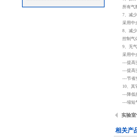
所有气瓶均
7、减少
采用中央供
8、减少
控制气体纯
9、无气
采用中央供
---提高
---提高
---节省
10、其
---降低
---缩短
实验室
相关产