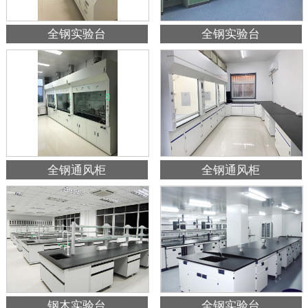
全钢实验台
全钢实验台
全钢通风柜
全钢通风柜
钢木实验台
全钢实验台