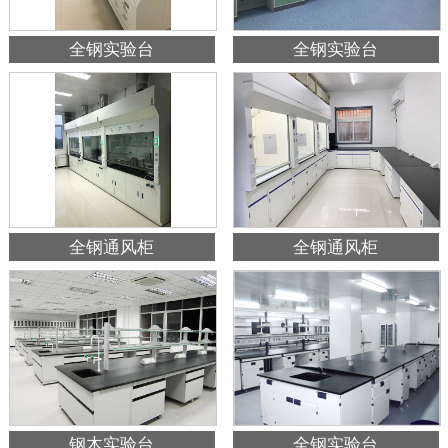
全钢实验台
全钢实验台
全钢通风柜
全钢通风柜
钢木实验台
全钢实验台