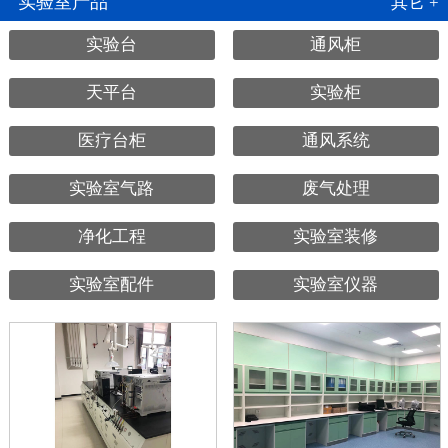
实验室产品
其它 +
实验台
通风柜
天平台
实验柜
医疗台柜
通风系统
实验室气路
废气处理
净化工程
实验室装修
实验室配件
实验室仪器