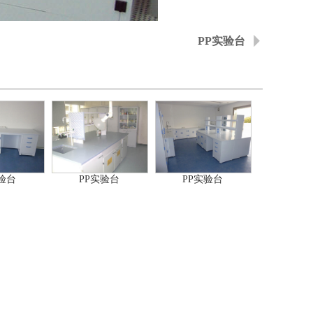
PP实验台
验台
PP实验台
PP实验台