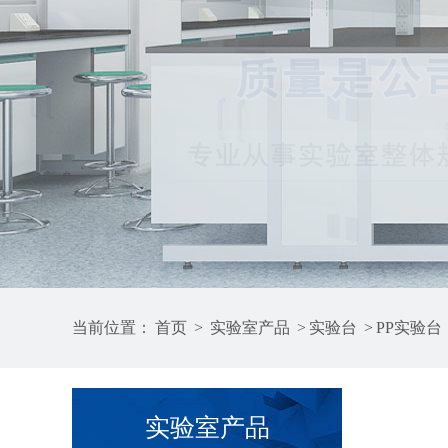
当前位置：
首页
>
实验室产品
>
实验台
>
PP实验台
实验室产品