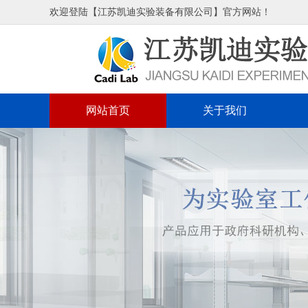
欢迎登陆【江苏凯迪实验装备有限公司】官方网站！
网站首页
关于我们