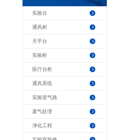
实验台
通风柜
天平台
实验柜
医疗台柜
通风系统
实验室气路
废气处理
净化工程
实验室装修