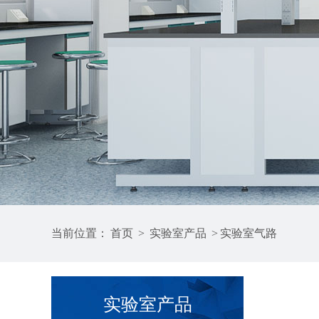
当前位置：
首页
>
实验室产品
>
实验室气路
实验室产品