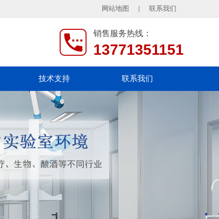
网站地图
|
联系我们
销售服务热线：
13771351151
技术支持
联系我们