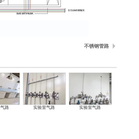
不锈钢管路
室气路
实验室气路
实验室气路