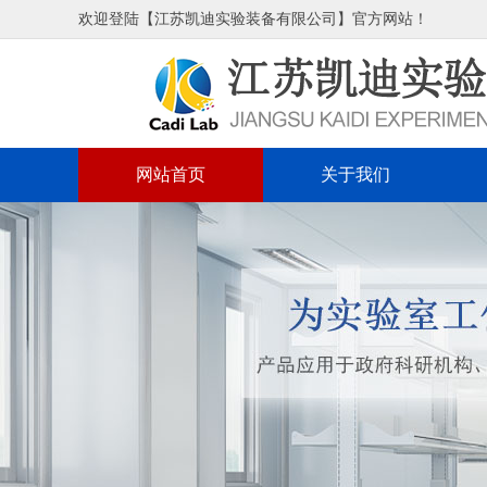
欢迎登陆【江苏凯迪实验装备有限公司】官方网站！
网站首页
关于我们