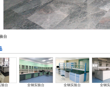
验台
品
实验台
全钢实验台
全钢实验台
全钢