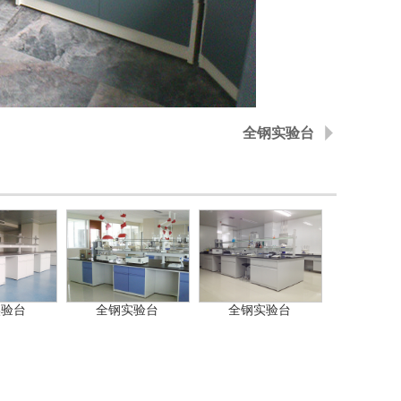
全钢实验台
实验台
全钢实验台
全钢实验台