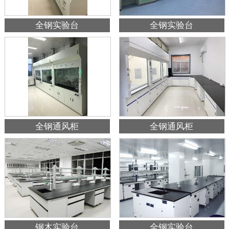
全钢实验台
全钢实验台
全钢通风柜
全钢通风柜
钢木实验台
全钢实验台