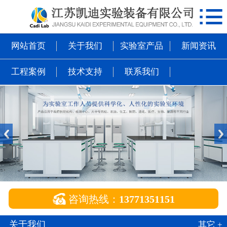

网站首页
关于我们
网站首页
关于我们
实验室产品
新闻资讯
实验室产品
工程案例
技术支持
联系我们
新闻资讯
工程案例
技术支持
联系我们

咨询热线：
13771351151
关于我们
其它 +