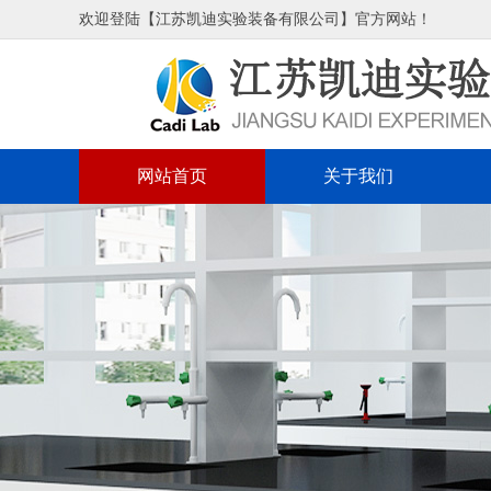
欢迎登陆【江苏凯迪实验装备有限公司】官方网站！
网站首页
关于我们