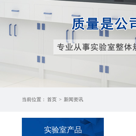
当前位置：
首页
>
新闻资讯
实验室产品