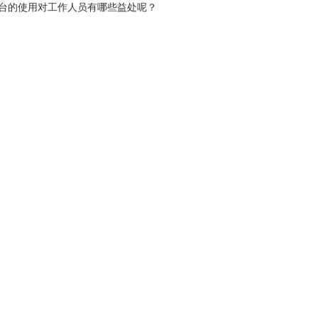
台的使用对工作人员有哪些益处呢？