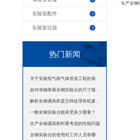
·
生产全钢
实验室配件
实验室仪器
热门新闻
· 关于实验室气路气体管道工程的保养介绍
· 如何准确掌握全钢实验台的尺寸规格？
· 解析全钢通风柜是怎样处理有机废气的？
· 一般全钢实验台能承受多少重量？
· 生产全钢通风柜时要考虑的性能问题
· 全钢实验台的使用对工作人员有哪些益处呢？