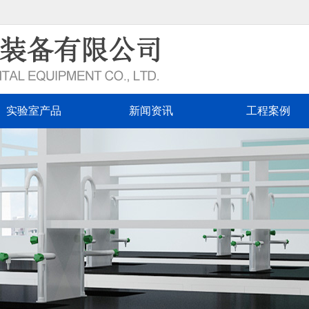
实验室产品
新闻资讯
工程案例